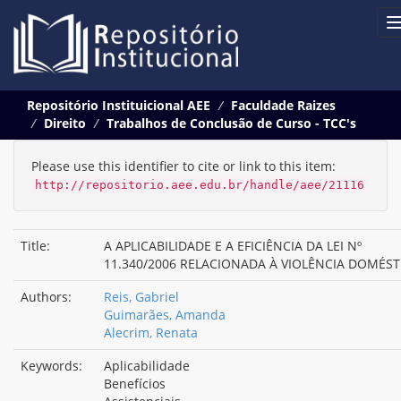
Skip
Repositório Instituicional AEE
Faculdade Raizes
navigation
Direito
Trabalhos de Conclusão de Curso - TCC's
Please use this identifier to cite or link to this item:
http://repositorio.aee.edu.br/handle/aee/21116
Title:
A APLICABILIDADE E A EFICIÊNCIA DA LEI Nº
11.340/2006 RELACIONADA À VIOLÊNCIA DOMÉST
Authors:
Reis, Gabriel
Guimarães, Amanda
Alecrim, Renata
Keywords:
Aplicabilidade
Benefícios