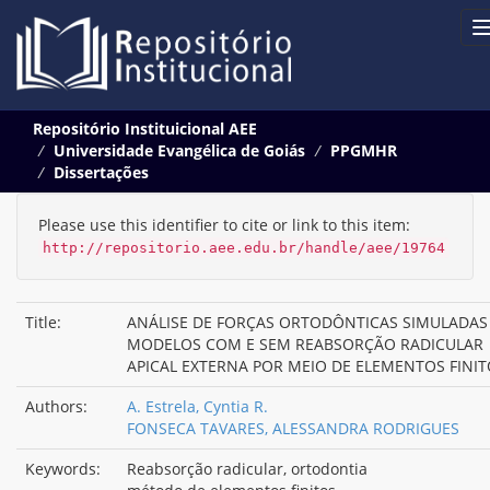
Skip
Repositório Instituicional AEE
navigation
Universidade Evangélica de Goiás
PPGMHR
Dissertações
Please use this identifier to cite or link to this item:
http://repositorio.aee.edu.br/handle/aee/19764
Title:
ANÁLISE DE FORÇAS ORTODÔNTICAS SIMULADAS
MODELOS COM E SEM REABSORÇÃO RADICULAR
APICAL EXTERNA POR MEIO DE ELEMENTOS FINI
Authors:
A. Estrela, Cyntia R.
FONSECA TAVARES, ALESSANDRA RODRIGUES
Keywords:
Reabsorção radicular, ortodontia