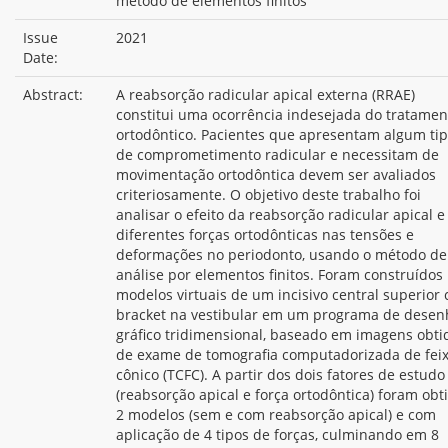
método de elementos finitos
Issue
2021
Date:
Abstract:
A reabsorção radicular apical externa (RRAE)
constitui uma ocorrência indesejada do tratamen
ortodôntico. Pacientes que apresentam algum ti
de comprometimento radicular e necessitam de
movimentação ortodôntica devem ser avaliados
criteriosamente. O objetivo deste trabalho foi
analisar o efeito da reabsorção radicular apical e
diferentes forças ortodônticas nas tensões e
deformações no periodonto, usando o método de
análise por elementos finitos. Foram construídos
modelos virtuais de um incisivo central superior
bracket na vestibular em um programa de desen
gráfico tridimensional, baseado em imagens obti
de exame de tomografia computadorizada de fei
cônico (TCFC). A partir dos dois fatores de estudo
(reabsorção apical e força ortodôntica) foram obt
2 modelos (sem e com reabsorção apical) e com
aplicação de 4 tipos de forças, culminando em 8