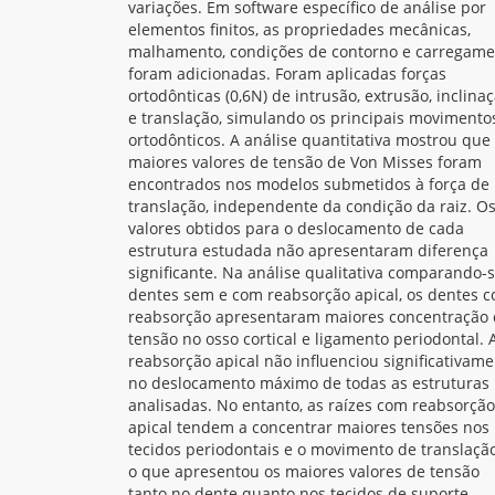
variações. Em software específico de análise por
elementos finitos, as propriedades mecânicas,
malhamento, condições de contorno e carregame
foram adicionadas. Foram aplicadas forças
ortodônticas (0,6N) de intrusão, extrusão, inclina
e translação, simulando os principais movimento
ortodônticos. A análise quantitativa mostrou que
maiores valores de tensão de Von Misses foram
encontrados nos modelos submetidos à força de
translação, independente da condição da raiz. O
valores obtidos para o deslocamento de cada
estrutura estudada não apresentaram diferença
significante. Na análise qualitativa comparando-
dentes sem e com reabsorção apical, os dentes 
reabsorção apresentaram maiores concentração
tensão no osso cortical e ligamento periodontal. 
reabsorção apical não influenciou significativam
no deslocamento máximo de todas as estruturas
analisadas. No entanto, as raízes com reabsorção
apical tendem a concentrar maiores tensões nos
tecidos periodontais e o movimento de translação
o que apresentou os maiores valores de tensão
tanto no dente quanto nos tecidos de suporte.