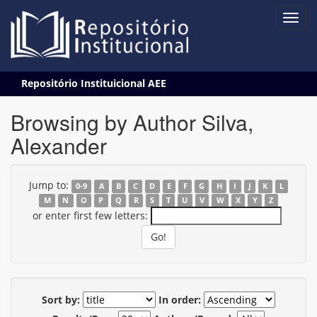
Skip
Repositório Instituicional AEE
navigation
Browsing by Author Silva,
Alexander
Jump to:
0-9
A
B
C
D
E
F
G
H
I
J
K
L
M
N
O
P
Q
R
S
T
U
V
W
X
Y
Z
or enter first few letters:
Sort by:
In order: