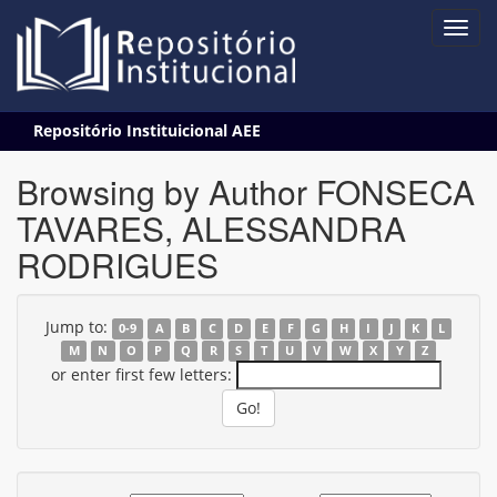
Skip
Repositório Instituicional AEE
navigation
Browsing by Author FONSECA
TAVARES, ALESSANDRA
RODRIGUES
Jump to:
0-9
A
B
C
D
E
F
G
H
I
J
K
L
M
N
O
P
Q
R
S
T
U
V
W
X
Y
Z
or enter first few letters: