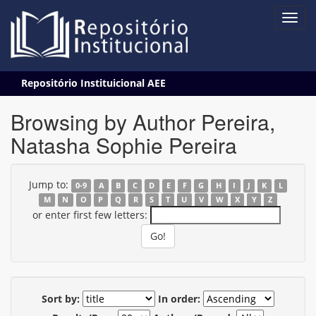
Skip
Repositório Instituicional AEE
navigation
Browsing by Author Pereira,
Natasha Sophie Pereira
Jump to:
0-9
A
B
C
D
E
F
G
H
I
J
K
L
M
N
O
P
Q
R
S
T
U
V
W
X
Y
Z
or enter first few letters:
Sort by:
In order: