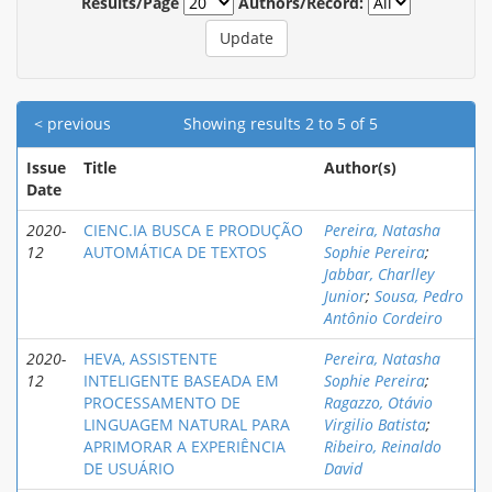
Results/Page
Authors/Record:
< previous
Showing results 2 to 5 of 5
Issue
Title
Author(s)
Date
2020-
CIENC.IA BUSCA E PRODUÇÃO
Pereira, Natasha
12
AUTOMÁTICA DE TEXTOS
Sophie Pereira
;
Jabbar, Charlley
Junior
;
Sousa, Pedro
Antônio Cordeiro
2020-
HEVA, ASSISTENTE
Pereira, Natasha
12
INTELIGENTE BASEADA EM
Sophie Pereira
;
PROCESSAMENTO DE
Ragazzo, Otávio
LINGUAGEM NATURAL PARA
Virgilio Batista
;
APRIMORAR A EXPERIÊNCIA
Ribeiro, Reinaldo
DE USUÁRIO
David