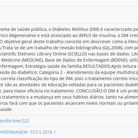
 de saúde pública, o Diabetes Mellitus (DM) é caracterizado pel
ico degenerativo e está associado ao déficit de insulina, o DM cre
objetivo geral deste trabalho consiste em descrever como a literat
rata se de um trabalho de revisão bibliográfica (GIL,2008), com pe
Scientific Eletronic Library Online (SCIELLO) nas bases de dados: L
f Medicine (MEDLINE), Base de Dados de Enfermagem (BDENF), utiliz
ermagem, Estratégia saúde da família.RESULTADOS:Após leitura e
saúde do diabético; Categoria 2 - Atendimento da equipe multidisci
correta classificação do tipo de DM, pois o tratamento correto inic
 são as atividades de educação voltadas para os pacientes diabéti
e, para maior eficácia no tratamento. CONCLUSÃO:O DM é um prob
 tratamento e a mudança em seus hábitos diários, tanto na aliment
ros fará com que os pacientes alcancem níveis normais ou próxim
saúde.
handle/aee/222
 ENFERMAGEM -TCC's 2018.1