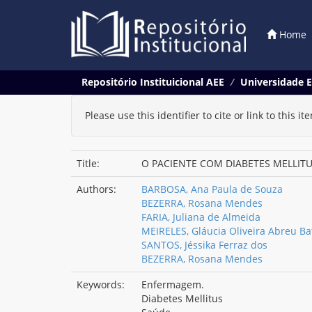
Home
Skip
Repositório Instituicional AEE
Universidade E
navigation
Please use this identifier to cite or link to this it
Title:
O PACIENTE COM DIABETES MELLITU
Authors:
BARBOSA, Ana Paula de Souza
BEZERRA, Rosana Mendes
FARIA, Juliana de Almeida
MEIRELES, Gláucia Oliveira Abreu Ba
SANTOS, Jéssika Ferraz dos
BEZERRA, Rosana Mendes
Keywords:
Enfermagem.
Diabetes Mellitus