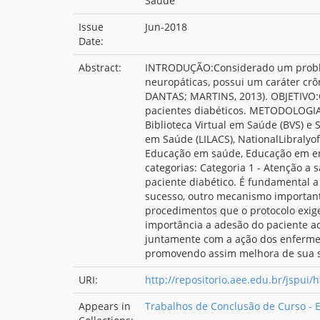
Saúde
Issue
Jun-2018
Date:
Abstract:
INTRODUÇÃO:Considerado um problema
neuropáticas, possui um caráter crôn
DANTAS; MARTINS, 2013). OBJETIVO:O 
pacientes diabéticos. METODOLOGIA:T
Biblioteca Virtual em Saúde (BVS) e 
em Saúde (LILACS), NationalLibralyo
Educação em saúde, Educação em enf
categorias: Categoria 1 - Atenção a 
paciente diabético. É fundamental a 
sucesso, outro mecanismo importante
procedimentos que o protocolo exig
importância a adesão do paciente ao
juntamente com a ação dos enfermei
promovendo assim melhora de sua 
URI:
http://repositorio.aee.edu.br/jspui/
Appears in
Trabalhos de Conclusão de Curso -