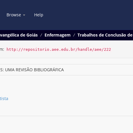
Browse
Help
vangélica de Goiás
Enfermagem
Trabalhos de Conclusão d
em:
http://repositorio.aee.edu.br/handle/aee/222
S: UMA REVISÃO BIBLIOGRÁFICA
tista