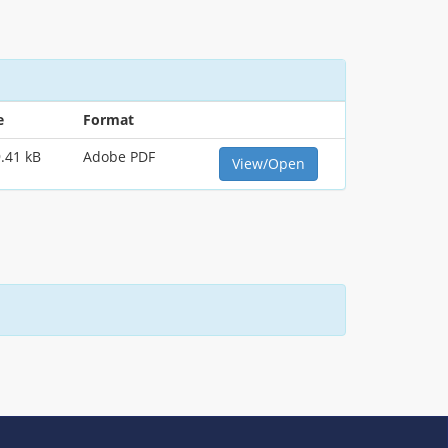
e
Format
.41 kB
Adobe PDF
View/Open