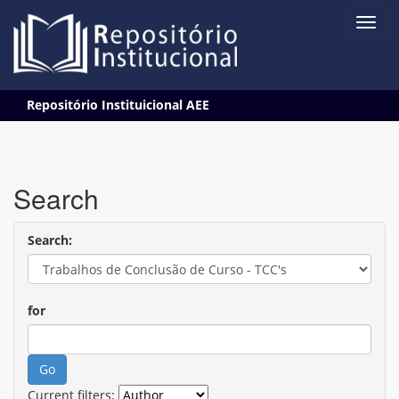
Skip
Repositório Instituicional AEE
navigation
Search
Search:
for
Current filters: