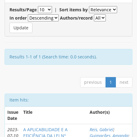
Results/Page
|
Sort items by
In order
Authors/record
Results 1-1 of 1 (Search time: 0.0 seconds).
previous
1
next
Item hits:
Issue
Title
Author(s)
Date
2023-
A APLICABILIDADE E A
Reis, Gabriel
;
07-10
EFICIÊNCIA DA LEI Nº
Guimarães, Amanda
;