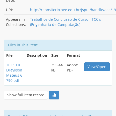
Date:
URI:
http://repositorio.aee.edu.br/jspui/handle/aee/1
Appears in
Trabalhos de Conclusão de Curso - TCC's
Collections:
(Engenharia de Computação)
Files in This Item:
File
Description
Size
Format
TCC1 Lu
395.44
Adobe
View/Open
Dreykson
kB
PDF
Mateus 6
790.pdf
Show full item record