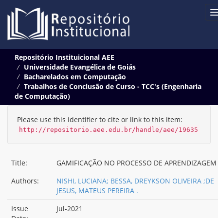
Skip
Repositório Instituicional AEE
navigation
Universidade Evangélica de Goiás
Bacharelados em Computação
Trabalhos de Conclusão de Curso - TCC's (Engenharia
de Computação)
Please use this identifier to cite or link to this item:
http://repositorio.aee.edu.br/handle/aee/19635
Title:
GAMIFICAÇÃO NO PROCESSO DE APRENDIZAGEM
Authors:
NISHI, LUCIANA; BESSA, DREYKSON OLIVEIRA ;DE
JESUS, MATEUS PEREIRA .
Issue
Jul-2021