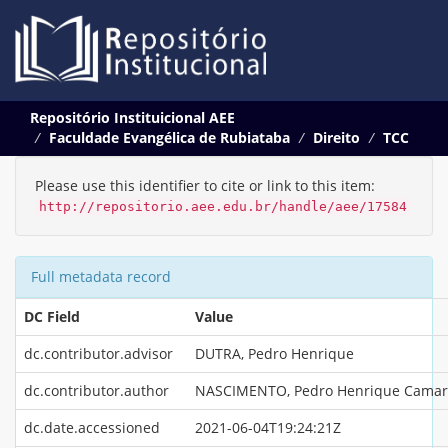
Skip
Repositório Instituicional AEE
navigation
Faculdade Evangélica de Rubiataba
Direito
TCC
Please use this identifier to cite or link to this item:
http://repositorio.aee.edu.br/handle/aee/17584
Full metadata record
DC Field
Value
dc.contributor.advisor
DUTRA, Pedro Henrique
dc.contributor.author
NASCIMENTO, Pedro Henrique Camar
dc.date.accessioned
2021-06-04T19:24:21Z