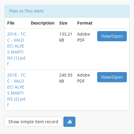
Files in This Item:
File
Description
Size
Format
2018 - TC
133.21
Adobe
View/Open
C - VALD
kB
PDF
ECI ALVE
S MARTI
NS (1).pd
f
2018 - TC
240.93
Adobe
View/Open
C - VALD
kB
PDF
ECI ALVE
S MARTI
NS (2).pd
f
Show simple item record