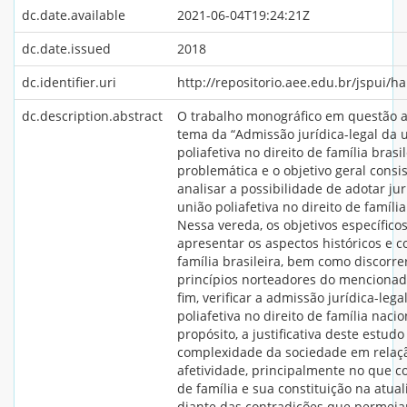
dc.date.available
2021-06-04T19:24:21Z
dc.date.issued
2018
dc.identifier.uri
http://repositorio.aee.edu.br/jspui/
dc.description.abstract
O trabalho monográfico em questão 
tema da “Admissão jurídica-legal da 
poliafetiva no direito de família brasil
problemática e o objetivo geral cons
analisar a possibilidade de adotar ju
união poliafetiva no direito de família
Nessa vereda, os objetivos específico
apresentar os aspectos históricos e c
família brasileira, bem como discorre
princípios norteadores do mencionado
fim, verificar a admissão jurídica-lega
poliafetiva no direito de família nacio
propósito, a justificativa deste estudo
complexidade da sociedade em relaç
afetividade, principalmente no que co
de família e sua constituição na atua
diante das contradições que permei