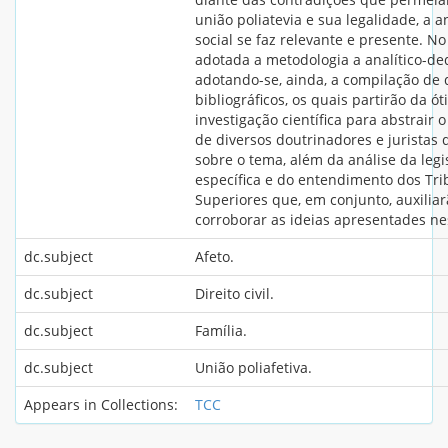
união poliatevia e sua legalidade, a an
social se faz relevante e presente. No
adotada a metodologia a analítico-ded
adotando-se, ainda, a compilação de
bibliográficos, os quais partirão da ót
investigação científica para abstrair
de diversos doutrinadores e jurista
sobre o tema, além da análise da legi
específica e do entendimento dos Tri
Superiores que, em conjunto, auxilia
corroborar as ideias apresentades ne
dc.subject
Afeto.
dc.subject
Direito civil.
dc.subject
Família.
dc.subject
União poliafetiva.
Appears in Collections:
TCC