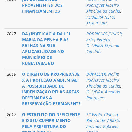
PROVENIENTES DOS
Rodrigues Ribeiro
FINANCIAMENTOS
Almeida da Cunha
;
FERREIRA NETO,
Arthur Luiz
2017
DA (IN)EFICÁCIA DA LEI
RODRIGUES JUNIOR,
MARIA DA PENHA E AS
Arley Pereira
;
FALHAS NA SUA
OLIVEIRA, Dijalma
APLICABILIDADE NO
Candido
MUNICÍPIO DE
RUBIATABA/GO
2019
O DIREITO DE PROPRIEDADE
DUVALLIER, Nalim
X A PROTEÇÃO AMBIENTAL:
Rodrigues Ribeiro
A POSSIBILIDADE DE
Almeida da Cunha
;
INDENIZAÇÃO PELAS ÁREAS
OLIVEIRA, Amanda
DESTINADAS A
Rodrigues
PRESERVAÇÃO PERMANENTE
2017
O ESTATUTO DO DEFICIENTE
SILVEIRA, Gláucio
E O SEU CUMPRIMENTO
Batista de
;
ABREU,
PELA PREFEITURA DO
Amanda Gabriela