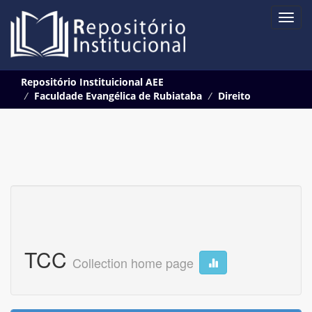
Skip
Repositório Instituicional AEE
navigation
Faculdade Evangélica de Rubiataba
Direito
TCC
Collection home page