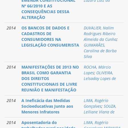
EMENDA CONSTITUCIONAL
Lázaro Luiz da
Nº 66/2010 E AS
CONSEQUÊNCIAS DESSA
ALTERAÇÃO
2014
OS BANCOS DE DADOS E
DUVALIER, Nalim
CADASTROS DE
Rodrigues Ribeiro
CONSUMIDORES NA
Almeida da Cunha
;
LEGISLAÇÃO CONSUMERISTA
GUIMARÃES,
Carolina de Borba
Silva
2014
MANIFESTAÇÕES DE 2013 NO
ROCHA, Márcio
BRASIL COMO GARANTIA
Lopes
;
OLIVEIRA,
DOS DIREITOS
Lelsaday Lopes de
CONSTITUCIONAIS DE LIVRE
REUNIÃO E MANIFESTAÇÃO
2014
A Ineficácia das Medidas
LIMA, Rogério
Socioeducativas Junto aos
Gonçalves
;
SOUZA,
Menores Infratores
Leiliane Viana de
2014
Aposentadoria do
LIMA, Rogério