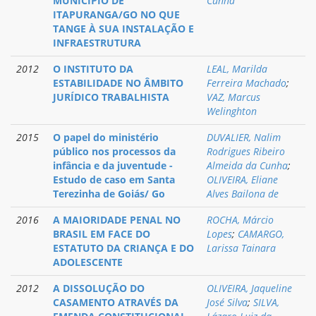
MUNICÍPIO DE
Cunha
ITAPURANGA/GO NO QUE
TANGE À SUA INSTALAÇÃO E
INFRAESTRUTURA
2012
O INSTITUTO DA
LEAL, Marilda
ESTABILIDADE NO ÂMBITO
Ferreira Machado
;
JURÍDICO TRABALHISTA
VAZ, Marcus
Welinghton
2015
O papel do ministério
DUVALIER, Nalim
público nos processos da
Rodrigues Ribeiro
infância e da juventude -
Almeida da Cunha
;
Estudo de caso em Santa
OLIVEIRA, Eliane
Terezinha de Goiás/ Go
Alves Bailona de
2016
A MAIORIDADE PENAL NO
ROCHA, Márcio
BRASIL EM FACE DO
Lopes
;
CAMARGO,
ESTATUTO DA CRIANÇA E DO
Larissa Tainara
ADOLESCENTE
2012
A DISSOLUÇÃO DO
OLIVEIRA, Jaqueline
CASAMENTO ATRAVÉS DA
José Silva
;
SILVA,