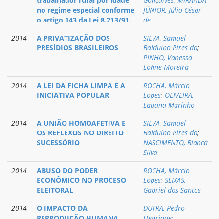
trabalhador rural por idade
Gonçalves
;
MIRANDA
no regime especial conforme
JÚNIOR, Júlio César
o artigo 143 da Lei 8.213/91.
de
2014
A PRIVATIZAÇÃO DOS
SILVA, Samuel
PRESÍDIOS BRASILEIROS
Balduino Pires da
;
PINHO, Vanessa
Lohne Moreira
2014
A LEI DA FICHA LIMPA E A
ROCHA, Márcio
INICIATIVA POPULAR
Lopes
;
OLIVEIRA,
Lauana Marinho
2014
A UNIÃO HOMOAFETIVA E
SILVA, Samuel
OS REFLEXOS NO DIREITO
Balduino Pires da
;
SUCESSÓRIO
NASCIMENTO, Bianca
Silva
2014
ABUSO DO PODER
ROCHA, Márcio
ECONÔMICO NO PROCESO
Lopes
;
SEIXAS,
ELEITORAL
Gabriel dos Santos
2014
O IMPACTO DA
DUTRA, Pedro
REPRODUÇÃO HUMANA
Henrique
;