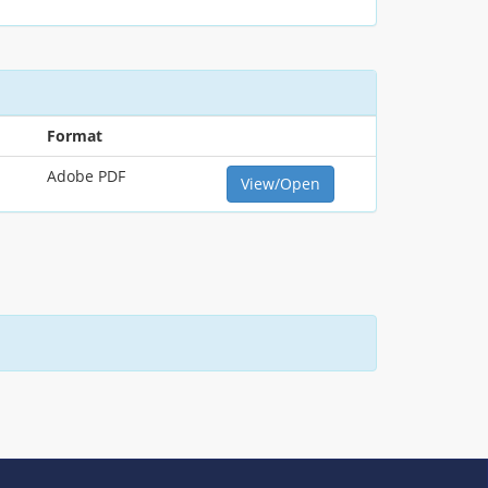
Format
Adobe PDF
View/Open