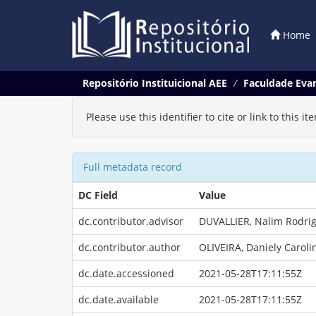
Home
Skip
Repositório Instituicional AEE
Faculdade Evan
navigation
Please use this identifier to cite or link to this it
Full metadata record
DC Field
Value
dc.contributor.advisor
DUVALLIER, Nalim Rodri
dc.contributor.author
OLIVEIRA, Daniely Caroli
dc.date.accessioned
2021-05-28T17:11:55Z
dc.date.available
2021-05-28T17:11:55Z