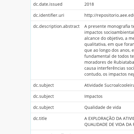
dc.date.issued
2018
dc.identifier.uri
http://repositorio.aee.e
dc.description.abstract
A presente monografia te
impactos socioambientais
alcance do objetivo, a m
qualitativa, em que for
que ao longo dos anos, 
fundamental de todos te
moradores de Rubiataba e
causa interferências soc
contudo, os impactos ne
dc.subject
Atividade Sucroalcooleir
dc.subject
Impactos
dc.subject
Qualidade de vida
dc.title
A EXPLORAÇÃO DA ATIV
QUALIDADE DE VIDA DA 