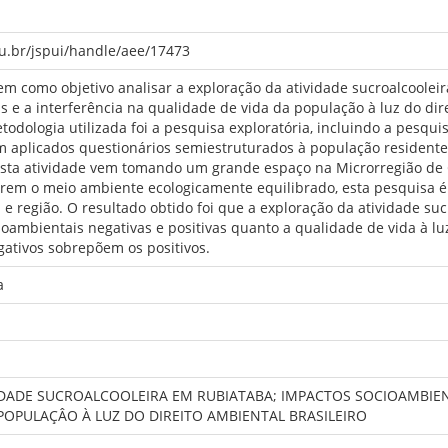
du.br/jspui/handle/aee/17473
m como objetivo analisar a exploração da atividade sucroalcoolei
 e a interferência na qualidade de vida da população à luz do dire
etodologia utilizada foi a pesquisa exploratória, incluindo a pes
am aplicados questionários semiestruturados à população residente
esta atividade vem tomando um grande espaço na Microrregião de C
rem o meio ambiente ecologicamente equilibrado, esta pesquisa é 
 região. O resultado obtido foi que a exploração da atividade su
ioambientais negativas e positivas quanto a qualidade de vida à luz
gativos sobrepõem os positivos.
a
IDADE SUCROALCOOLEIRA EM RUBIATABA; IMPACTOS SOCIOAMBIENT
POPULAÇÂO À LUZ DO DIREITO AMBIENTAL BRASILEIRO