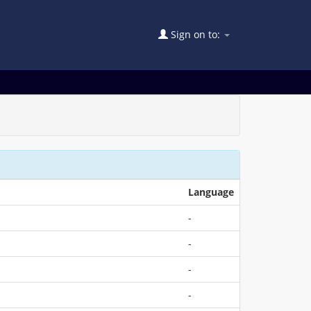
Sign on to:
Language
-
-
-
-