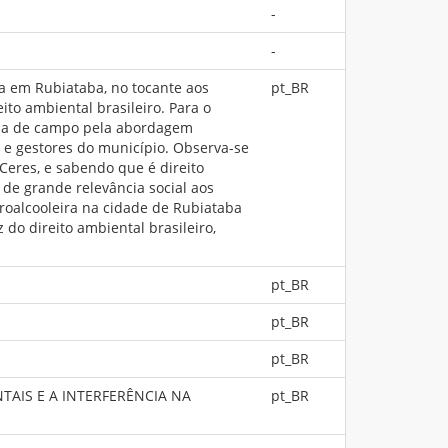
-
-
ra em Rubiataba, no tocante aos
pt_BR
ito ambiental brasileiro. Para o
quisa de campo pela abordagem
 e gestores do município. Observa-se
eres, e sabendo que é direito
de grande relevância social aos
croalcooleira na cidade de Rubiataba
 do direito ambiental brasileiro,
pt_BR
pt_BR
pt_BR
AIS E A INTERFERÊNCIA NA
pt_BR