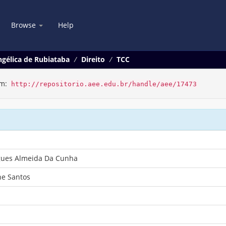
Browse
Help
gélica de Rubiataba
Direito
TCC
em:
http://repositorio.aee.edu.br/handle/aee/17473
gues Almeida Da Cunha
ne Santos