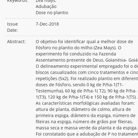
Keywords:
Zea mays,
Adubação
Dose no plantio
Issue
7-Dec-2018
Date:
Abstract:
O objetivo foi identificar qual a melhor dose de
Fósforo no plantio do milho (Zea Mays). O
experimento foi conduzido na Fazenda
Assentamento presente de Deus, Goianésia- Goiá
O delineamento experimental empregado foi o d
blocos casualizados com cinco tratamentos e cin
repetições (5x2). Foi realizado plantio em diferen
doses de Fósforo, sendo 0 kg de P/ha-1(T1-
Testemunha), 60 kg de P/ha-1( T2), 90 kg de P/ha-
1(T3), 120 kg de P/ha-1(T4) e 150 kg de P/ha-1(T5) 
As características morfológicas avaliadas foram:
altura de planta, diâmetro de colmo, altura de
primeira espiga, diâmetro da espiga, número de
fileiras na espiga, número de grãos por fileiras,
massa seca e massa verde da planta e da espiga.
Foi constatado que a adubação de P no tratamen