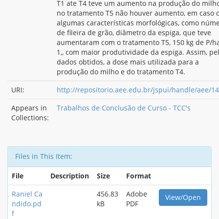
T1 ate T4 teve um aumento na produção do milh
no tratamento T5 não houver aumento, em caso 
algumas características morfológicas, como núm
de fileira de grão, diâmetro da espiga, que teve
aumentaram com o tratamento T5, 150 kg de P/h
1,, com maior produtividade da espiga. Assim, pe
dados obtidos, a dose mais utilizada para a
produção do milho e do tratamento T4.
URI:
http://repositorio.aee.edu.br/jspui/handle/aee/1
Appears in
Trabalhos de Conclusão de Curso - TCC's
Collections:
Files in This Item:
File
Description
Size
Format
Raniel Ca
456.83
Adobe
View/Open
ndido.pd
kB
PDF
f