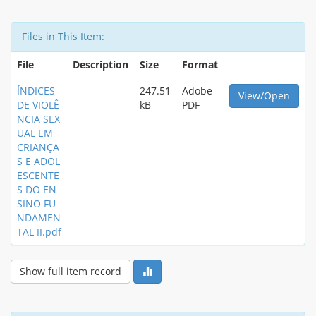
Files in This Item:
File
Description
Size
Format
ÍNDICES
247.51
Adobe
View/Open
DE VIOLÊ
kB
PDF
NCIA SEX
UAL EM
CRIANÇA
S E ADOL
ESCENTE
S DO EN
SINO FU
NDAMEN
TAL II.pdf
Show full item record