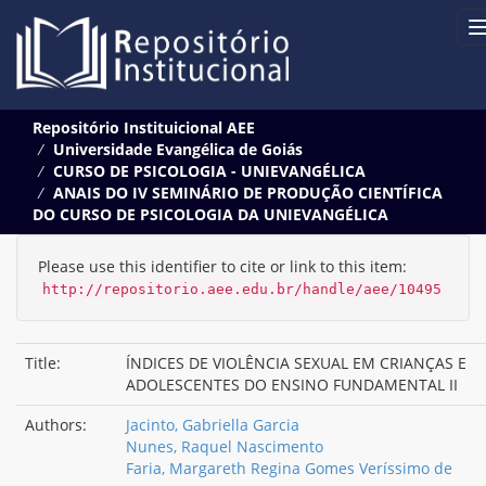
Skip
Repositório Instituicional AEE
navigation
Universidade Evangélica de Goiás
CURSO DE PSICOLOGIA - UNIEVANGÉLICA
ANAIS DO IV SEMINÁRIO DE PRODUÇÃO CIENTÍFICA
DO CURSO DE PSICOLOGIA DA UNIEVANGÉLICA
Please use this identifier to cite or link to this item:
http://repositorio.aee.edu.br/handle/aee/10495
Title:
ÍNDICES DE VIOLÊNCIA SEXUAL EM CRIANÇAS E
ADOLESCENTES DO ENSINO FUNDAMENTAL II
Authors:
Jacinto, Gabriella Garcia
Nunes, Raquel Nascimento
Faria, Margareth Regina Gomes Veríssimo de