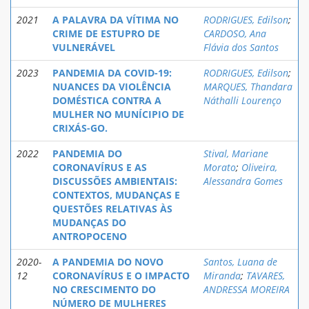
2021
A PALAVRA DA VÍTIMA NO
RODRIGUES, Edilson
;
CRIME DE ESTUPRO DE
CARDOSO, Ana
VULNERÁVEL
Flávia dos Santos
2023
PANDEMIA DA COVID-19:
RODRIGUES, Edilson
;
NUANCES DA VIOLÊNCIA
MARQUES, Thandara
DOMÉSTICA CONTRA A
Náthalli Lourenço
MULHER NO MUNÍCIPIO DE
CRIXÁS-GO.
2022
PANDEMIA DO
Stival, Mariane
CORONAVÍRUS E AS
Morato
;
Oliveira,
DISCUSSÕES AMBIENTAIS:
Alessandra Gomes
CONTEXTOS, MUDANÇAS E
QUESTÕES RELATIVAS ÀS
MUDANÇAS DO
ANTROPOCENO
2020-
A PANDEMIA DO NOVO
Santos, Luana de
12
CORONAVÍRUS E O IMPACTO
Miranda
;
TAVARES,
NO CRESCIMENTO DO
ANDRESSA MOREIRA
NÚMERO DE MULHERES