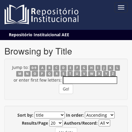
Skip
Repositório Instituicional AEE
navigation
Browsing by Title
Jump to:
0-9
A
B
C
D
E
F
G
H
I
J
K
L
M
N
O
P
Q
R
S
T
U
V
W
X
Y
Z
or enter first few letters:
Sort by:
In order:
Results/Page
Authors/Record: