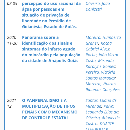
08-09
percepção do uso racional da
Oliveira, João
água por pessoas em
Donizetti
situação de privação de
liberdade no Presídio de
Goianésia, Estado de Goiás.
2020-
Panorama sobre a
Moreira, Humberto
11-20
identificação dos sinais e
Graner
;
Rocha,
sintomas do infarto agudo
Gabriel Alves
;
do miocárdio pela população
Rocha, João Victor
da cidade de Anápolis-Goiás
Costa
;
Miranda,
Karolyne Gomes
;
Pereira, Victória
Santos Marques
;
Moreira, Vinicius
Ribamar Gonçalves
2021-
O PANPENALISMO E A
Santos, Luana de
12
MULTIPLICAÇÃO DE TIPOS
Miranda
;
Paiva,
PENAIS COMO MECANISMO
Leonardo Elias de
;
DE CONTROLE ESTATAL
Oliveira, Adonis de
Castro
;
DUARTE,
CLEIDIOMAR