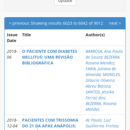
< previous
Showing results 6023 to 6042 of 9012
next >
Issue
Title
Author(s)
Date
2018-
O PACIENTE COM DIABETES
BARBOSA, Ana Paula
06
MELLITUS: UMA REVISÃO
de Souza
;
BEZERRA,
BIBLIOGRÁFICA
Rosana Mendes
;
FARIA, Juliana de
Almeida
;
MEIRELES,
Gláucia Oliveira
Abreu Batista
;
SANTOS, Jéssika
Ferraz dos
;
BEZERRA, Rosana
Mendes
2018-
PACIENTES COM TRISSOMIA
de Paula, Luiz
12-04
DO 21 DA APAE ANÁPOLIS:
Guilherme Freitas
;