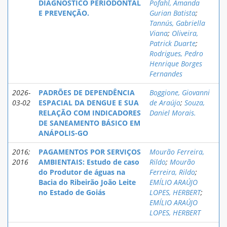
DIAGNÓSTICO PERIODONTAL
Pofahl, Amanda
E PREVENÇÃO.
Gurian Batista
;
Tannús, Gabriella
Viana
;
Oliveira,
Patrick Duarte
;
Rodrigues, Pedro
Henrique Borges
Fernandes
2026-
PADRÕES DE DEPENDÊNCIA
Boggione, Giovanni
03-02
ESPACIAL DA DENGUE E SUA
de Araújo
;
Souza,
RELAÇÃO COM INDICADORES
Daniel Morais.
DE SANEAMENTO BÁSICO EM
ANÁPOLIS-GO
2016;
PAGAMENTOS POR SERVIÇOS
Mourão Ferreira,
2016
AMBIENTAIS: Estudo de caso
Rildo
;
Mourão
do Produtor de águas na
Ferreira, Rildo
;
Bacia do Ribeirão João Leite
EMÍLIO ARAÚJO
no Estado de Goiás
LOPES, HERBERT
;
EMÍLIO ARAÚJO
LOPES, HERBERT