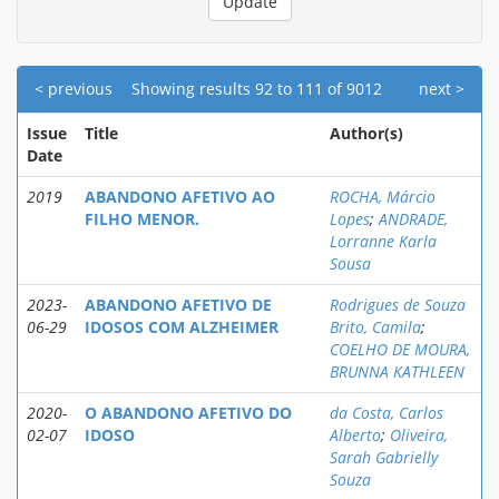
< previous
Showing results 92 to 111 of 9012
next >
Issue
Title
Author(s)
Date
2019
ABANDONO AFETIVO AO
ROCHA, Márcio
FILHO MENOR.
Lopes
;
ANDRADE,
Lorranne Karla
Sousa
2023-
ABANDONO AFETIVO DE
Rodrigues de Souza
06-29
IDOSOS COM ALZHEIMER
Brito, Camila
;
COELHO DE MOURA,
BRUNNA KATHLEEN
2020-
O ABANDONO AFETIVO DO
da Costa, Carlos
02-07
IDOSO
Alberto
;
Oliveira,
Sarah Gabrielly
Souza