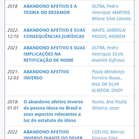
2018
ABANDONO AFETIVO E A
DUTRA, Pedro
TEORIA DO DESAMOR
Henrique
;
MARTINS,
Milene Silva Caixeta
2022-
ABANDONO AFETIVO E SUAS
NAVES, GABRIELA
;
12-10
CONSEQUÊNCIAS JURÍDICAS
PASSOS, ANDREIA
2023
ABANDONO AFETIVO E SUAS
DUTRA, Pedro
IMPLICAÇÕES NA
Henrique
;
SILVA,
RETIFICAÇÃO DE NOME
Anatiele Eufrasio
2021-
ABANDONO AFETIVO
Paula Mendonça
12-03
INVERSO
Ferreira Russo.,
Ana
;
DA SILVA
ALMEIDA, SINDY
2018-
O abandono afetivo inverso
Nunes, Ana Paula
;
01-01
da pessoa idosa no Brasil e
Oliveira, cesar
seus aspectos relevantes a
luz do estatuto do idoso
2022
ABANDONO AFETIVO
COELHO, Marcus
INVERSO DIANTE DO DEVER
Vinicius Silva
;