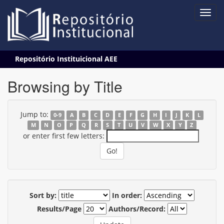
Skip
Repositório Instituicional AEE
navigation
Browsing by Title
Jump to:
0-9
A
B
C
D
E
F
G
H
I
J
K
L
M
N
O
P
Q
R
S
T
U
V
W
X
Y
Z
or enter first few letters:
Sort by:
In order:
Results/Page
Authors/Record: