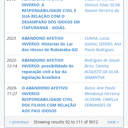
INVERSO: A
Vinícius Silva
;
SILVA,
RESPONSABILIDADE CIVIL E
Yasmin Ferreira da
SUA RELAÇÃO COM O
DESAMPARO DOS IDOSOS EM
ITAPURANGA - GOIÁS.
2023
ABANDONO AFETIVO
CUNHA, Lucas
INVERSO: Histórias do Lar
Santos
;
SEVERO, Ana
dos Idosos de Rubiataba-GO
Paula Rodrigues
2022-
ABANDONO AFETIVO
Rodrigues de Souza
12-14
INVERSO: possibilidade de
Brito, Camila
;
reparação civil a luz da
AUGUSTO DA SILVA,
legislação brasileira
SAMANTHA
2020-
O ABANDONO AFETIVO
Russo, Ana Paula
11-27
INVERSO:
Mendonça Ferreira
;
RESPONSABILIDADE CIVIL
OLIVEIRA, CAMILLA
DOS FILHOS COM RELAÇÃO
FERNANDES DE
AOS PAIS IDOSOS
< previous
Showing results 92 to 111 of 9012
next >