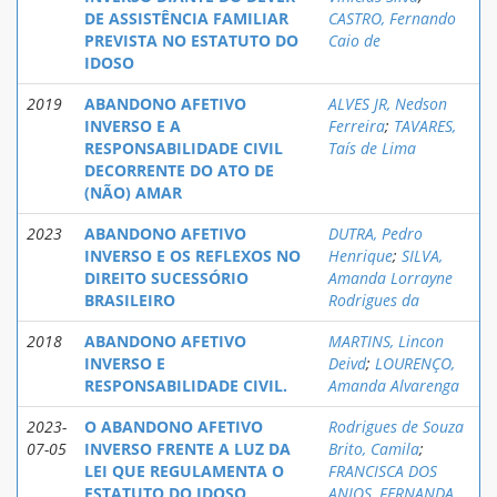
DE ASSISTÊNCIA FAMILIAR
CASTRO, Fernando
PREVISTA NO ESTATUTO DO
Caio de
IDOSO
2019
ABANDONO AFETIVO
ALVES JR, Nedson
INVERSO E A
Ferreira
;
TAVARES,
RESPONSABILIDADE CIVIL
Taís de Lima
DECORRENTE DO ATO DE
(NÃO) AMAR
2023
ABANDONO AFETIVO
DUTRA, Pedro
INVERSO E OS REFLEXOS NO
Henrique
;
SILVA,
DIREITO SUCESSÓRIO
Amanda Lorrayne
BRASILEIRO
Rodrigues da
2018
ABANDONO AFETIVO
MARTINS, Lincon
INVERSO E
Deivd
;
LOURENÇO,
RESPONSABILIDADE CIVIL.
Amanda Alvarenga
2023-
O ABANDONO AFETIVO
Rodrigues de Souza
07-05
INVERSO FRENTE A LUZ DA
Brito, Camila
;
LEI QUE REGULAMENTA O
FRANCISCA DOS
ESTATUTO DO IDOSO
ANJOS, FERNANDA