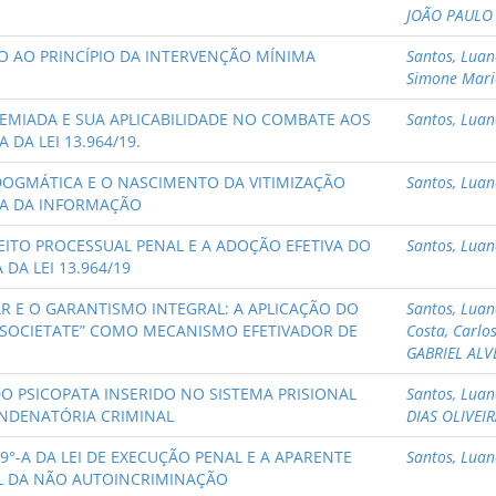
JOÃO PAULO
ÃO AO PRINCÍPIO DA INTERVENÇÃO MÍNIMA
Santos, Lua
Simone Mari
REMIADA E SUA APLICABILIDADE NO COMBATE AOS
Santos, Lua
DA LEI 13.964/19.
OGMÁTICA E O NASCIMENTO DA VITIMIZAÇÃO
Santos, Lua
RA DA INFORMAÇÃO
REITO PROCESSUAL PENAL E A ADOÇÃO EFETIVA DO
Santos, Lua
DA LEI 13.964/19
 E O GARANTISMO INTEGRAL: A APLICAÇÃO DO
Santos, Lua
 SOCIETATE” COMO MECANISMO EFETIVADOR DE
Costa, Carlo
GABRIEL ALV
DO PSICOPATA INSERIDO NO SISTEMA PRISIONAL
Santos, Lua
ONDENATÓRIA CRIMINAL
DIAS OLIVEI
9°-A DA LEI DE EXECUÇÃO PENAL E A APARENTE
Santos, Lua
AL DA NÃO AUTOINCRIMINAÇÃO