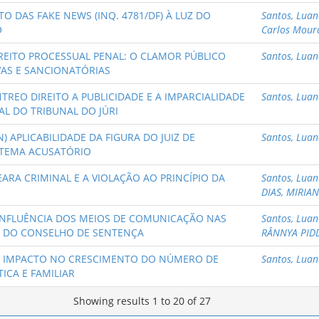
O DAS FAKE NEWS (INQ. 4781/DF) À LUZ DO
Santos, Lua
O
Carlos Mour
IREITO PROCESSUAL PENAL: O CLAMOR PÚBLICO
Santos, Lua
VAS E SANCIONATÓRIAS
TREO DIREITO A PUBLICIDADE E A IMPARCIALIDADE
Santos, Lua
L DO TRIBUNAL DO JÚRI
IN) APLICABILIDADE DA FIGURA DO JUIZ DE
Santos, Lua
ISTEMA ACUSATÓRIO
EARA CRIMINAL E A VIOLAÇÃO AO PRINCÍPIO DA
Santos, Lua
DIAS, MIRIA
 INFLUÊNCIA DOS MEIOS DE COMUNICAÇÃO NAS
Santos, Lua
DE DO CONSELHO DE SENTENÇA
RÂNNYA PID
O IMPACTO NO CRESCIMENTO DO NÚMERO DE
Santos, Lua
ICA E FAMILIAR
Showing results 1 to 20 of 27