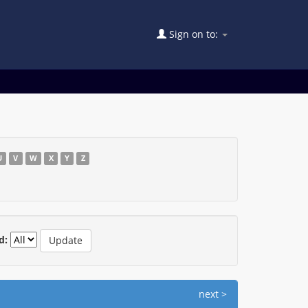
Sign on to:
U
V
W
X
Y
Z
d:
next >