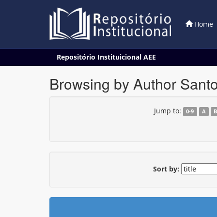
Home
Skip
Repositório Instituicional AEE
navigation
Browsing by Author Sant
Jump to:
0-9
A
Sort by: