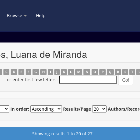
Browse
Help
os, Luana de Miranda
B
C
D
E
F
G
H
I
J
K
L
M
N
O
P
Q
R
S
T
or enter first few letters:
In order:
Results/Page
Authors/Recor
Showing results 1 to 20 of 27