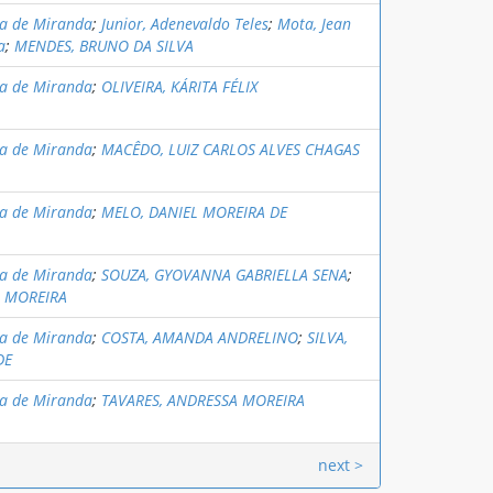
na de Miranda
;
Junior, Adenevaldo Teles
;
Mota, Jean
a
;
MENDES, BRUNO DA SILVA
na de Miranda
;
OLIVEIRA, KÁRITA FÉLIX
na de Miranda
;
MACÊDO, LUIZ CARLOS ALVES CHAGAS
na de Miranda
;
MELO, DANIEL MOREIRA DE
na de Miranda
;
SOUZA, GYOVANNA GABRIELLA SENA
;
N MOREIRA
na de Miranda
;
COSTA, AMANDA ANDRELINO
;
SILVA,
DE
na de Miranda
;
TAVARES, ANDRESSA MOREIRA
next >