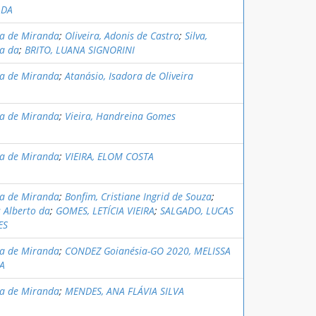
 DA
na de Miranda
;
Oliveira, Adonis de Castro
;
Silva,
a da
;
BRITO, LUANA SIGNORINI
na de Miranda
;
Atanásio, Isadora de Oliveira
na de Miranda
;
Vieira, Handreina Gomes
na de Miranda
;
VIEIRA, ELOM COSTA
na de Miranda
;
Bonfim, Cristiane Ingrid de Souza
;
s Alberto da
;
GOMES, LETÍCIA VIEIRA
;
SALGADO, LUCAS
ES
na de Miranda
;
CONDEZ Goianésia-GO 2020, MELISSA
RA
na de Miranda
;
MENDES, ANA FLÁVIA SILVA