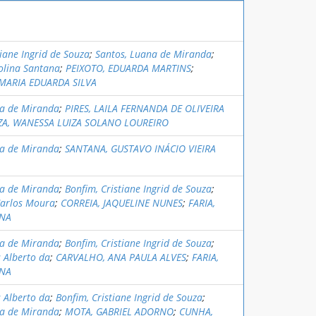
tiane Ingrid de Souza
;
Santos, Luana de Miranda
;
olina Santana
;
PEIXOTO, EDUARDA MARTINS
;
MARIA EDUARDA SILVA
na de Miranda
;
PIRES, LAILA FERNANDA DE OLIVEIRA
ZA, WANESSA LUIZA SOLANO LOUREIRO
na de Miranda
;
SANTANA, GUSTAVO INÁCIO VIEIRA
na de Miranda
;
Bonfim, Cristiane Ingrid de Souza
;
Carlos Moura
;
CORREIA, JAQUELINE NUNES
;
FARIA,
ANA
na de Miranda
;
Bonfim, Cristiane Ingrid de Souza
;
s Alberto da
;
CARVALHO, ANA PAULA ALVES
;
FARIA,
ANA
s Alberto da
;
Bonfim, Cristiane Ingrid de Souza
;
na de Miranda
;
MOTA, GABRIEL ADORNO
;
CUNHA,