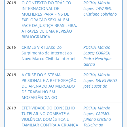
2018
O CONTEXTO DO TRÁFICO
ROCHA, Márcio
INTERNACIONAL DE
Lopes
;
TAVARES,
MULHERES PARA FINS DE
Cristiano Sobrinho
EXPLORAÇÃO SEXUAL EM
FACE DA JUSTIÇA BRASILEIRA,
ATRAVÉS DE UMA REVISÃO
BIBLIOGRÁFICA.
2016
CRIMES VIRTUAIS: Do
ROCHA, Márcio
Surgimento da Internet ao
Lopes
;
CORREA,
Novo Marco Civil da Internet
Pedro Henrique
Garcia
2018
A CRISE DO SISTEMA
ROCHA, Márcio
PRISIONAL E A REITEGRAÇÃO
Lopes
;
SALES NETO,
DO APENADO AO MERCADO
José Lucas de
DE TRABALHO EM
MOZARLÂNDIA-GO
2019
EFETIVIDADE DO CONSELHO
ROCHA, Márcio
TUTELAR NO COMBATE A
Lopes
;
CARMO,
VIOLÊNCIA DOMÉSTICA E
Juliana Cristina
FAMILIAR CONTRA A CRIANÇA
Teixeira do