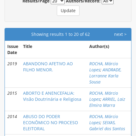
Results/Page
Authors/Record:
Showing results 1 to 20 of 62
next >
Issue
Title
Author(s)
Date
2019
ABANDONO AFETIVO AO
ROCHA, Márcio
FILHO MENOR.
Lopes
;
ANDRADE,
Lorranne Karla
Sousa
2015
ABORTO E ANENCEFALIA:
ROCHA, Márcio
Visão Doutrinária e Religiosa
Lopes
;
ARRIEL, Laiz
Elmira Marra
2014
ABUSO DO PODER
ROCHA, Márcio
ECONÔMICO NO PROCESO
Lopes
;
SEIXAS,
ELEITORAL
Gabriel dos Santos