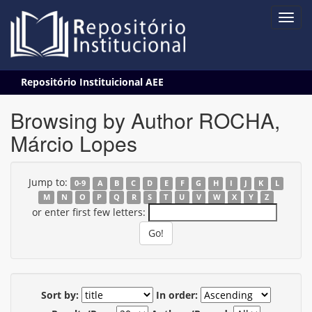
Skip
Repositório Instituicional AEE
navigation
Browsing by Author ROCHA,
Márcio Lopes
Jump to:
0-9
A
B
C
D
E
F
G
H
I
J
K
L
M
N
O
P
Q
R
S
T
U
V
W
X
Y
Z
or enter first few letters:
Sort by:
In order: