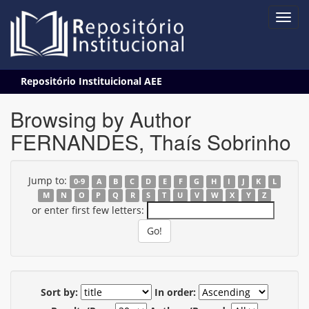
Skip
Repositório Instituicional AEE
navigation
Browsing by Author
FERNANDES, Thaís Sobrinho
Jump to:
0-9
A
B
C
D
E
F
G
H
I
J
K
L
M
N
O
P
Q
R
S
T
U
V
W
X
Y
Z
or enter first few letters:
Sort by:
In order: