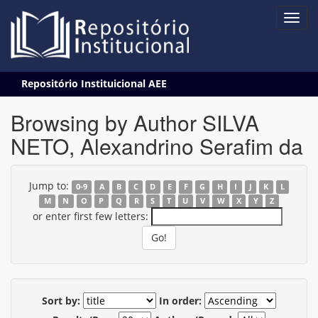
Skip
Repositório Instituicional AEE
navigation
Browsing by Author SILVA
NETO, Alexandrino Serafim da
Jump to:
0-9
A
B
C
D
E
F
G
H
I
J
K
L
M
N
O
P
Q
R
S
T
U
V
W
X
Y
Z
or enter first few letters:
Sort by:
In order: