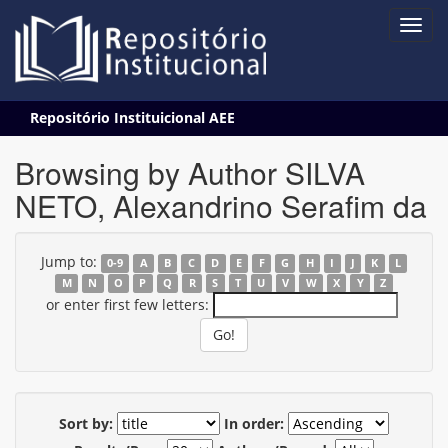
Skip
Repositório Instituicional AEE
navigation
Browsing by Author SILVA
NETO, Alexandrino Serafim da
Jump to:
0-9
A
B
C
D
E
F
G
H
I
J
K
L
M
N
O
P
Q
R
S
T
U
V
W
X
Y
Z
or enter first few letters:
Sort by:
In order: