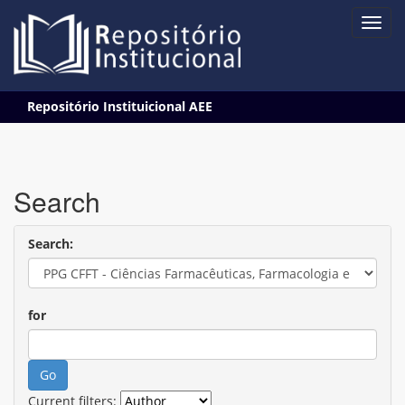
Skip
Repositório Instituicional AEE
navigation
Search
Search:
for
Current filters: