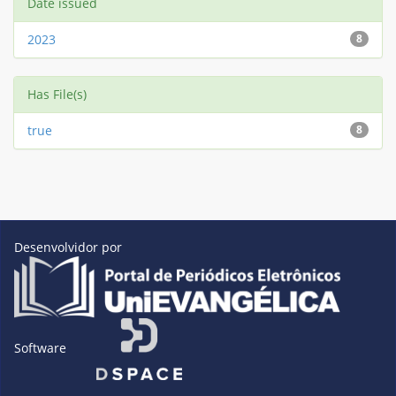
Date issued
2023
8
Has File(s)
true
8
Desenvolvidor por
Software