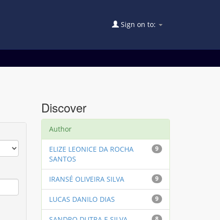
Sign on to:
Discover
Author
ELIZE LEONICE DA ROCHA
9
SANTOS
IRANSÉ OLIVEIRA SILVA
9
LUCAS DANILO DIAS
9
SANDRO DUTRA E SILVA
8