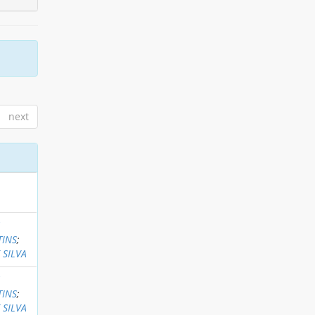
next
S
TINS
;
 SILVA
S
TINS
;
 SILVA