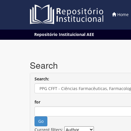
Home
Skip
Repositório Instituicional AEE
navigation
Search
Search:
for
Current filters: