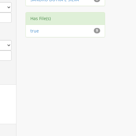
Has File(s)
true
9