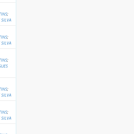
S
TINS
;
 SILVA
S
TINS
;
 SILVA
S
TINS
;
GUES
S
TINS
;
 SILVA
S
TINS
;
 SILVA
S