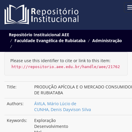
Skip
Repositório Instituicional AEE
navigation
Faculdade Evangélica de Rubiataba
Administração
Please use this identifier to cite or link to this item:
http://repositorio.aee.edu.br/handle/aee/21762
Title:
PRODUÇÃO APÍCOLA E O MERCADO CONSUMIDO
DE RUBIATABA
Authors:
ÁVILA, Mário Lúcio de
CUNHA, Denis Dayvison Silva
Keywords:
Exploração
Desenvolvimento