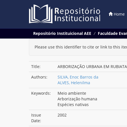
Home
Skip
Repositório Instituicional AEE
Faculdade Evan
navigation
Please use this identifier to cite or link to this it
Title:
ARBORIZAÇÃO URBANA EM RUBIAT
Authors:
SILVA, Enoc Barros da
ALVES, Helenilma
Keywords:
Meio ambiente
Arborização humana
Espécies nativas
Issue
2002
Date: