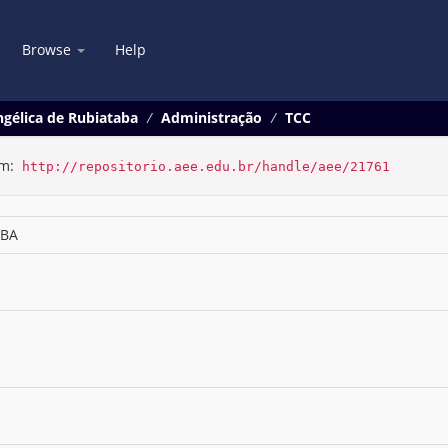
Browse
Help
gélica de Rubiataba
Administração
TCC
em:
http://repositorio.aee.edu.br/handle/aee/21761
ABA