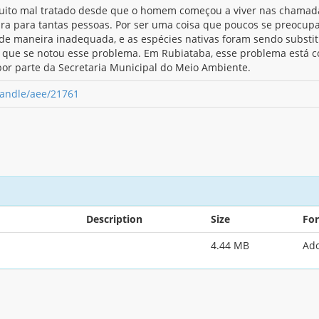
muito mal tratado desde que o homem começou a viver nas chamada
a para tantas pessoas. Por ser uma coisa que poucos se preocup
 de maneira inadequada, e as espécies nativas foram sendo substi
é que se notou esse problema. Em Rubiataba, esse problema está
r parte da Secretaria Municipal do Meio Ambiente.
/handle/aee/21761
Description
Size
Fo
4.44 MB
Ad