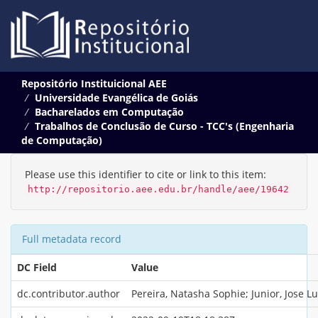
Skip
Repositório Instituicional AEE
navigation
Universidade Evangélica de Goiás
Bacharelados em Computação
Trabalhos de Conclusão de Curso - TCC's (Engenharia
de Computação)
Please use this identifier to cite or link to this item:
http://repositorio.aee.edu.br/handle/aee/19642
Full metadata record
DC Field
Value
dc.contributor.author
Pereira, Natasha Sophie; Junior, Jose Lu