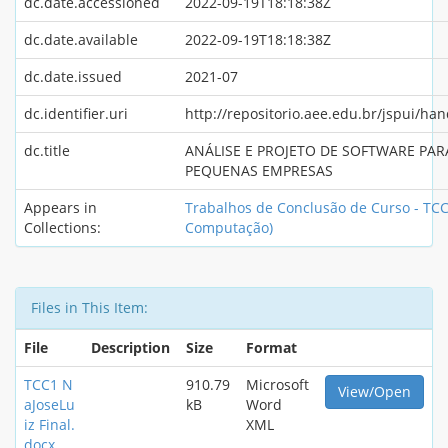
dc.date.accessioned
2022-09-19T18:18:38Z
dc.date.available
2022-09-19T18:18:38Z
dc.date.issued
2021-07
dc.identifier.uri
http://repositorio.aee.edu.br/jspui/ha
dc.title
ANÁLISE E PROJETO DE SOFTWARE PAR
PEQUENAS EMPRESAS
Appears in
Trabalhos de Conclusão de Curso - TCC
Collections:
Computação)
Files in This Item:
File
Description
Size
Format
TCC1 N
910.79
Microsoft
View/Open
aJoseLu
kB
Word
iz Final.
XML
docx