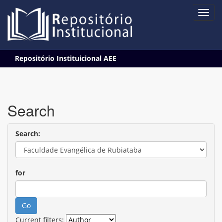
Skip
Repositório Instituicional AEE
navigation
Search
Search:
for
Current filters: