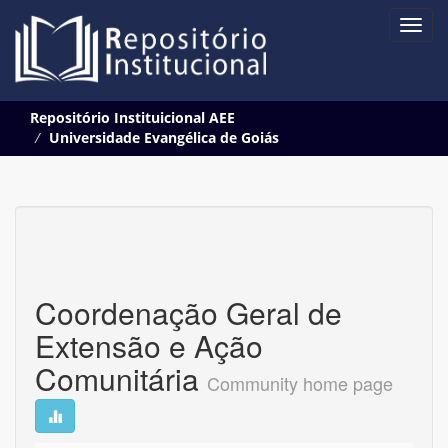
Skip
Repositório Instituicional AEE
navigation
Universidade Evangélica de Goiás
Coordenação Geral de
Extensão e Ação
Comunitária
Community home page