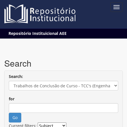
Skip
Repositório Instituicional AEE
navigation
Search
Search:
for
Current filters: