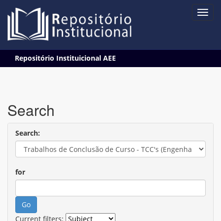
Skip
Repositório Instituicional AEE
navigation
Search
Search:
for
Current filters: