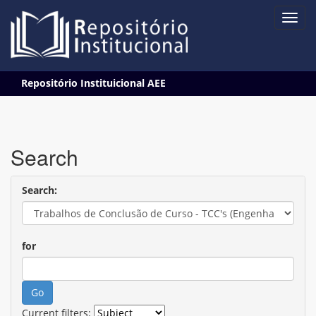
Skip
Repositório Instituicional AEE
navigation
Search
Search:
for
Current filters: