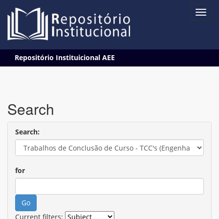
Skip
Repositório Instituicional AEE
navigation
Search
Search:
for
Current filters: