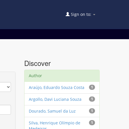
Sign on to:
Discover
Author
Araújo, Eduardo Souza Costa
1
Argollo, Davi Luciana Souza
1
Dourado, Samuel da Luz
1
Silva, Henrique Olímpio de
1
Medeiros