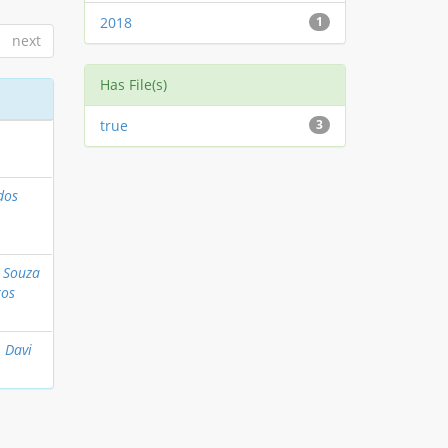
2018
1
next
Has File(s)
true
3
dos
 Souza
ros
, Davi