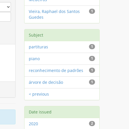
Vieira, Raphael dos Santos
1
Guedes
Subject
partituras
1
piano
1
reconhecimento de padrões
1
árvore de decisão
1
< previous
Date issued
2020
2