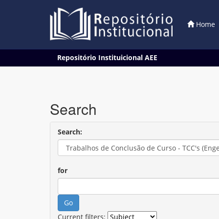
Home
Skip
Repositório Instituicional AEE
navigation
Search
Search:
for
Current filters: