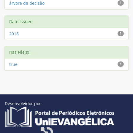
árvore de decisão
1
Date issued
2018
1
Has File(s)
true
1
Desenvolvidor por