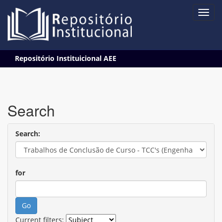
Skip
Repositório Instituicional AEE
navigation
Search
Search:
for
Current filters: