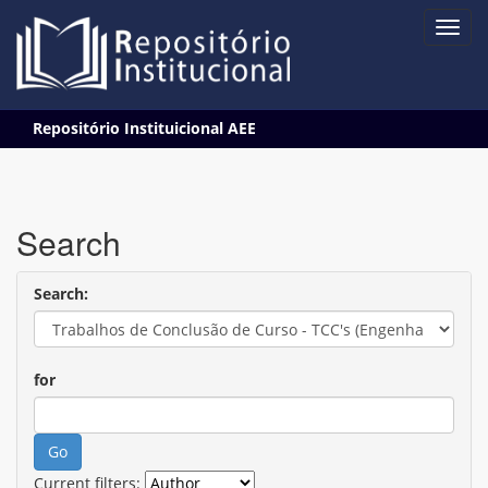
Skip
Repositório Instituicional AEE
navigation
Search
Search:
for
Current filters: