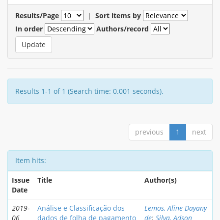
Results/Page
|
Sort items by
In order
Authors/record
Results 1-1 of 1 (Search time: 0.001 seconds).
previous
1
next
Item hits:
Issue
Title
Author(s)
Date
2019-
Análise e Classificação dos
Lemos, Aline Dayany
06
dados de folha de pagamento
de
;
Silva, Adson