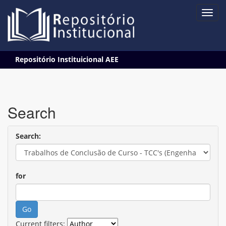
Skip
Repositório Instituicional AEE
navigation
Search
Search:
for
Current filters: