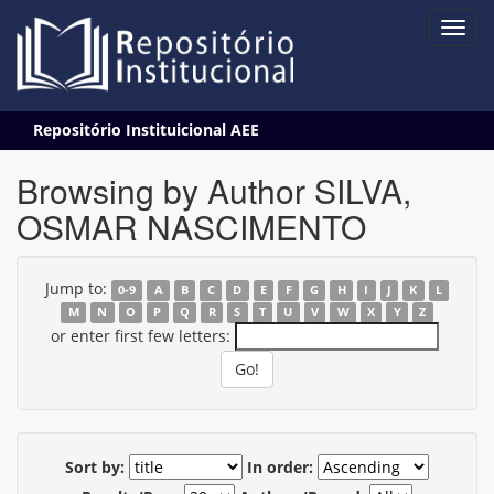
Skip
Repositório Instituicional AEE
navigation
Browsing by Author SILVA,
OSMAR NASCIMENTO
Jump to:
0-9
A
B
C
D
E
F
G
H
I
J
K
L
M
N
O
P
Q
R
S
T
U
V
W
X
Y
Z
or enter first few letters:
Sort by:
In order: