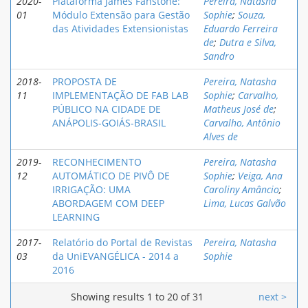
2020-
Plataforma James Fanstone:
Pereira, Natasha
01
Módulo Extensão para Gestão
Sophie
;
Souza,
das Atividades Extensionistas
Eduardo Ferreira
de
;
Dutra e Silva,
Sandro
2018-
PROPOSTA DE
Pereira, Natasha
11
IMPLEMENTAÇÃO DE FAB LAB
Sophie
;
Carvalho,
PÚBLICO NA CIDADE DE
Matheus José de
;
ANÁPOLIS-GOIÁS-BRASIL
Carvalho, Antônio
Alves de
2019-
RECONHECIMENTO
Pereira, Natasha
12
AUTOMÁTICO DE PIVÔ DE
Sophie
;
Veiga, Ana
IRRIGAÇÃO: UMA
Caroliny Amâncio
;
ABORDAGEM COM DEEP
Lima, Lucas Galvão
LEARNING
2017-
Relatório do Portal de Revistas
Pereira, Natasha
03
da UniEVANGÉLICA - 2014 a
Sophie
2016
Showing results 1 to 20 of 31
next >