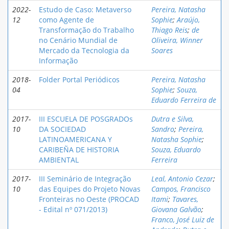
2022-
Estudo de Caso: Metaverso
Pereira, Natasha
12
como Agente de
Sophie
;
Araújo,
Transformação do Trabalho
Thiago Reis
;
de
no Cenário Mundial de
Oliveira, Winner
Mercado da Tecnologia da
Soares
Informação
2018-
Folder Portal Periódicos
Pereira, Natasha
04
Sophie
;
Souza,
Eduardo Ferreira de
2017-
III ESCUELA DE POSGRADOs
Dutra e Silva,
10
DA SOCIEDAD
Sandro
;
Pereira,
LATINOAMERICANA Y
Natasha Sophie
;
CARIBEÑA DE HISTORIA
Souza, Eduardo
AMBIENTAL
Ferreira
2017-
III Seminário de Integração
Leal, Antonio Cezar
;
10
das Equipes do Projeto Novas
Campos, Francisco
Fronteiras no Oeste (PROCAD
Itami
;
Tavares,
- Edital nº 071/2013)
Giovana Galvão
;
Franco, José Luiz de