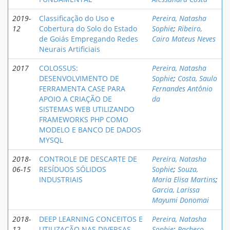
2019-
Classificação do Uso e
Pereira, Natasha
12
Cobertura do Solo do Estado
Sophie
;
Ribeiro,
de Goiás Empregando Redes
Cairo Mateus Neves
Neurais Artificiais
2017
COLOSSUS:
Pereira, Natasha
DESENVOLVIMENTO DE
Sophie
;
Costa, Saulo
FERRAMENTA CASE PARA
Fernandes Antônio
APOIO A CRIAÇÃO DE
da
SISTEMAS WEB UTILIZANDO
FRAMEWORKS PHP COMO
MODELO E BANCO DE DADOS
MYSQL
2018-
CONTROLE DE DESCARTE DE
Pereira, Natasha
06-15
RESÍDUOS SÓLIDOS
Sophie
;
Souza,
INDUSTRIAIS
Maria Elisa Martins
;
Garcia, Larissa
Mayumi Donomai
2018-
DEEP LEARNING CONCEITOS E
Pereira, Natasha
12
UTILIZAÇÃO NAS DIVERSAS
Sophie
;
Pacheco,