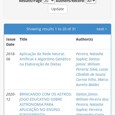
Results/Page
Authors/Record:
Showing results 1 to 20 of 31
next >
Issue
Title
Author(s)
Date
2018-
Aplicação de Rede Neural,
Pereira, Natasha
06
Artificial e Algoritmo Genético
Sophie
;
Santos
na Elaboração de Dietas
Júnior, William
Pereira
;
Silva, Lucas
Cândido de Souza
;
Correa Filho, Marco
Aurelio Baldez
2020-
BRINCANDO COM OS ASTROS:
Santos Júnior,
12
JOGO EDUCATIVO SOBRE
William Pereira dos
;
ASTRONOMIA PARA
Pereira, Natasha
APLICAÇÃO NO ENSINO
Sophie
;
Ferreira,
FUNDAMENTAL
Alessandra Costa