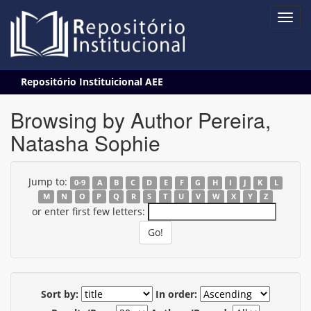
Skip
Repositório Instituicional AEE
navigation
Browsing by Author Pereira,
Natasha Sophie
Jump to:
0-9
A
B
C
D
E
F
G
H
I
J
K
L
M
N
O
P
Q
R
S
T
U
V
W
X
Y
Z
or enter first few letters:
Sort by:
In order: