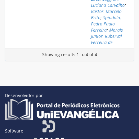
Luciana Carvalho
;
Bastos, Marcelo
Brito
;
Spindola,
Pedro Paulo
Ferreira
;
Morais
Junior, Ruberval
Ferreira de
Showing results 1 to 4 of 4
Desenvolvidor por
Software