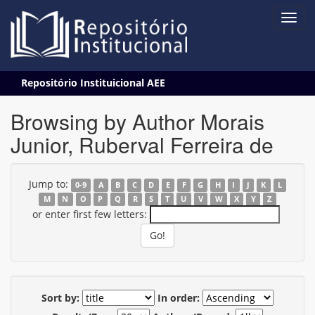
Skip
Repositório Instituicional AEE
navigation
Browsing by Author Morais
Junior, Ruberval Ferreira de
Jump to:
0-9
A
B
C
D
E
F
G
H
I
J
K
L
M
N
O
P
Q
R
S
T
U
V
W
X
Y
Z
or enter first few letters:
Sort by:
In order: