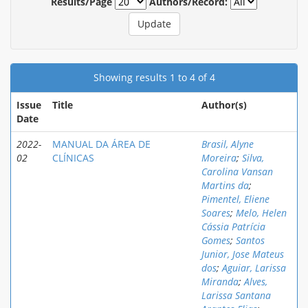
Results/Page
Authors/Record:
Showing results 1 to 4 of 4
Issue
Title
Author(s)
Date
2022-
MANUAL DA ÁREA DE
Brasil, Alyne
02
CLÍNICAS
Moreira
;
Silva,
Carolina Vansan
Martins da
;
Pimentel, Eliene
Soares
;
Melo, Helen
Cássia Patrícia
Gomes
;
Santos
Junior, Jose Mateus
dos
;
Aguiar, Larissa
Miranda
;
Alves,
Larissa Santana