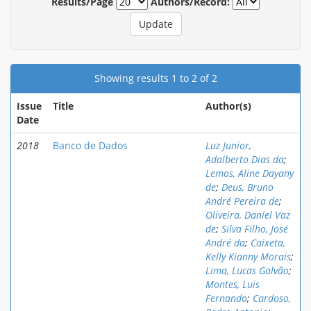
Results/Page
Authors/Record:
Showing results 1 to 2 of 2
Issue
Title
Author(s)
Date
2018
Banco de Dados
Luz Junior,
Adalberto Dias da
;
Lemos, Aline Dayany
de
;
Deus, Bruno
André Pereira de
;
Oliveira, Daniel Vaz
de
;
Silva Filho, José
André da
;
Caixeta,
Kelly Kianny Morais
;
Lima, Lucas Galvão
;
Montes, Luis
Fernando
;
Cardoso,