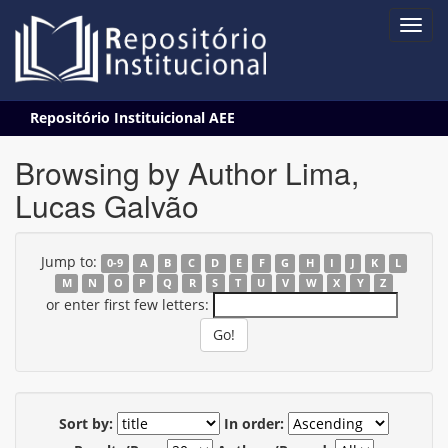
Skip
Repositório Instituicional AEE
navigation
Browsing by Author Lima,
Lucas Galvão
Jump to:
0-9
A
B
C
D
E
F
G
H
I
J
K
L
M
N
O
P
Q
R
S
T
U
V
W
X
Y
Z
or enter first few letters:
Sort by:
In order: