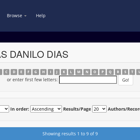
Browse
Help
AS DANILO DIAS
B
C
D
E
F
G
H
I
J
K
L
M
N
O
P
Q
R
S
T
or enter first few letters:
In order:
Results/Page
Authors/Recor
Showing results 1 to 9 of 9