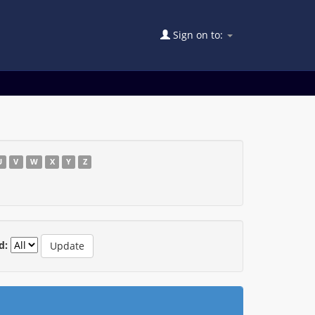
Sign on to:
U
V
W
X
Y
Z
d: