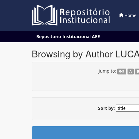
Home
Skip
Repositório Instituicional AEE
navigation
Browsing by Author LUC
Jump to:
0-9
A
Sort by: