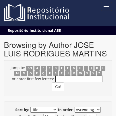
Skip
Repositório Instituicional AEE
navigation
Browsing by Author JOSE
LUIS RODRIGUES MARTINS
Jump to:
0-9
A
B
C
D
E
F
G
H
I
J
K
L
M
N
O
P
Q
R
S
T
U
V
W
X
Y
Z
or enter first few letters:
Sort by:
In order: