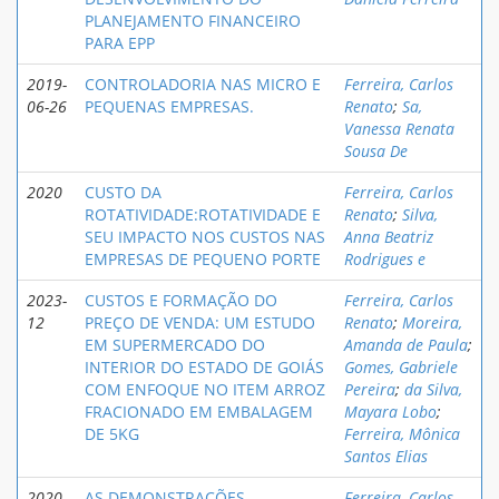
PLANEJAMENTO FINANCEIRO
PARA EPP
2019-
CONTROLADORIA NAS MICRO E
Ferreira, Carlos
06-26
PEQUENAS EMPRESAS.
Renato
;
Sa,
Vanessa Renata
Sousa De
2020
CUSTO DA
Ferreira, Carlos
ROTATIVIDADE:ROTATIVIDADE E
Renato
;
Silva,
SEU IMPACTO NOS CUSTOS NAS
Anna Beatriz
EMPRESAS DE PEQUENO PORTE
Rodrigues e
2023-
CUSTOS E FORMAÇÃO DO
Ferreira, Carlos
12
PREÇO DE VENDA: UM ESTUDO
Renato
;
Moreira,
EM SUPERMERCADO DO
Amanda de Paula
;
INTERIOR DO ESTADO DE GOIÁS
Gomes, Gabriele
COM ENFOQUE NO ITEM ARROZ
Pereira
;
da Silva,
FRACIONADO EM EMBALAGEM
Mayara Lobo
;
DE 5KG
Ferreira, Mônica
Santos Elias
2020
AS DEMONSTRAÇÕES
Ferreira, Carlos