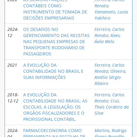
CONTÁBEIS COMO
Renato
;
INSTRUMENTO DE TOMADA DE
Yamamoto, Lucas
DECISÕES EMPRESARIAIS
Yukihiro
2024-
OS DESAFIOS NO
Ferreira, Carlos
12
GERENCIAMENTO DAS RECEITAS
Renato
;
Alves,
NAS PEQUENAS EMPRESAS DE
Ávila Melo
TRANSPORTE RODOVIÁRIO DE
PASSAGEIROS
2021
A EVOLUÇÃO DA
Ferreira, Carlos
CONTABILIDADE NO BRASIL E
Renato
;
Oliveira,
SUAS INFORMAÇÕES
Amélio Sérgio
Ribeiro
2018-
A EVOLUÇÃO DA
Ferreira, Carlos
12-12
CONTABILIDADE NO BRASIL: AS
Renato
;
Cruz,
ESCOLAS, A LEGISLAÇÃO, OS
Thaís Cordeiro da
ORGÃOS FISCALIZADORES E O
Silva
PROFISSIONAL CONTÁBIL.
2024-
FARMACOECONOMIA COMO
Martins, Rodrigo
04
FERRAMENTA NA ESCOLHA DE
Álvaro Brandão