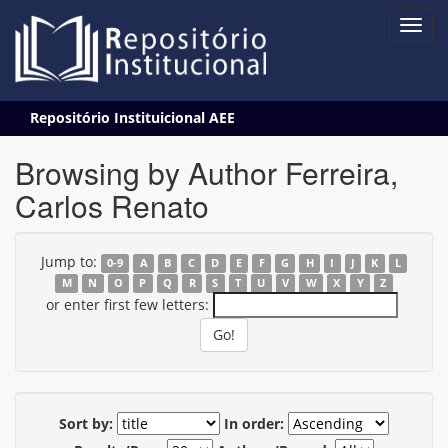
Skip
Repositório Instituicional AEE
navigation
Browsing by Author Ferreira,
Carlos Renato
Jump to:
0-9
A
B
C
D
E
F
G
H
I
J
K
L
M
N
O
P
Q
R
S
T
U
V
W
X
Y
Z
or enter first few letters:
Sort by:
In order: