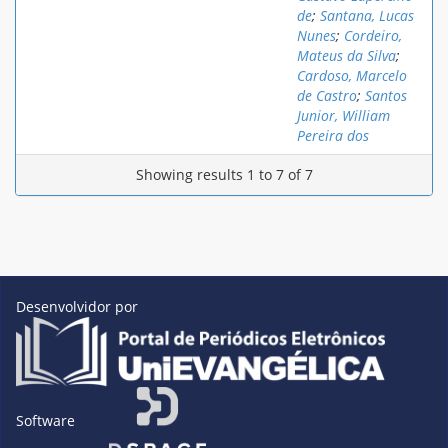
de
;
Santana, Lucas
Nunes
;
Cordeiro,
Mateus da Silva
;
Cardoso, Marcelo
de Castro
;
Santos
Junior, William
Pereira dos
Showing results 1 to 7 of 7
Desenvolvidor por
Software