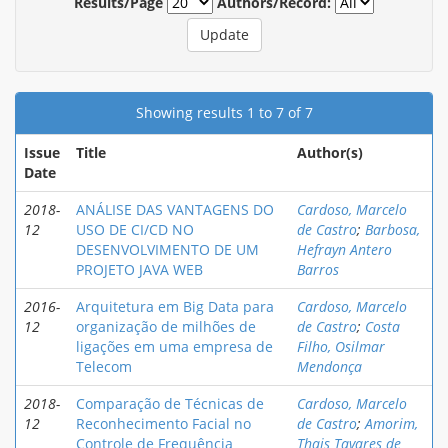
Results/Page
Authors/Record:
Showing results 1 to 7 of 7
Issue
Title
Author(s)
Date
2018-
ANÁLISE DAS VANTAGENS DO
Cardoso, Marcelo
12
USO DE CI/CD NO
de Castro
;
Barbosa,
DESENVOLVIMENTO DE UM
Hefrayn Antero
PROJETO JAVA WEB
Barros
2016-
Arquitetura em Big Data para
Cardoso, Marcelo
12
organização de milhões de
de Castro
;
Costa
ligações em uma empresa de
Filho, Osilmar
Telecom
Mendonça
2018-
Comparação de Técnicas de
Cardoso, Marcelo
12
Reconhecimento Facial no
de Castro
;
Amorim,
Controle de Frequência
Thais Tavares de