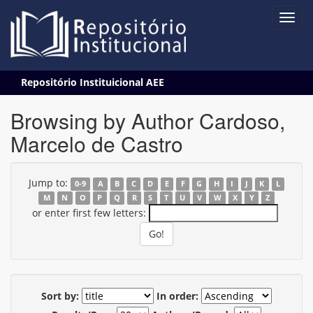
Skip
Repositório Instituicional AEE
navigation
Browsing by Author Cardoso,
Marcelo de Castro
Jump to:
0-9
A
B
C
D
E
F
G
H
I
J
K
L
M
N
O
P
Q
R
S
T
U
V
W
X
Y
Z
or enter first few letters:
Sort by:
In order: