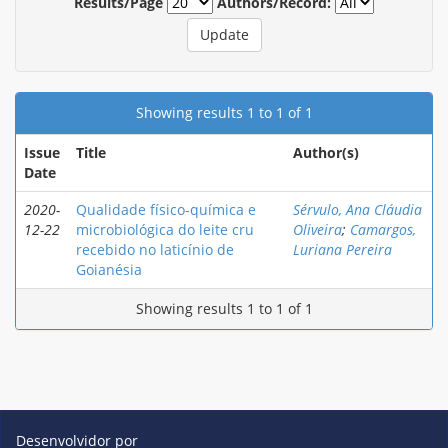
Results/Page
Authors/Record:
Showing results 1 to 1 of 1
Issue
Title
Author(s)
Date
2020-
Qualidade físico-química e
Sérvulo, Ana Cláudia
12-22
microbiológica do leite cru
Oliveira
;
Camargos,
recebido no laticínio de
Luriana Pereira
Goianésia
Showing results 1 to 1 of 1
Desenvolvidor por