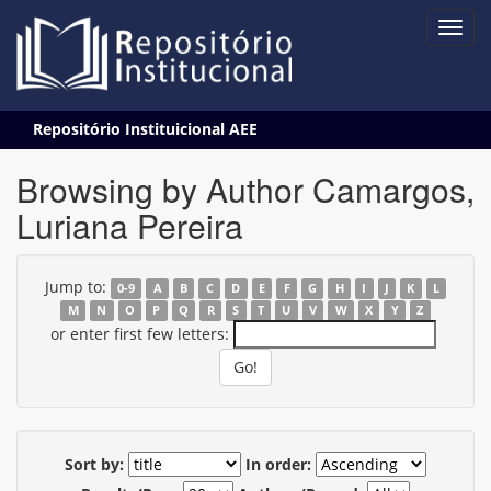
Skip
Repositório Instituicional AEE
navigation
Browsing by Author Camargos,
Luriana Pereira
Jump to:
0-9
A
B
C
D
E
F
G
H
I
J
K
L
M
N
O
P
Q
R
S
T
U
V
W
X
Y
Z
or enter first few letters:
Sort by:
In order: