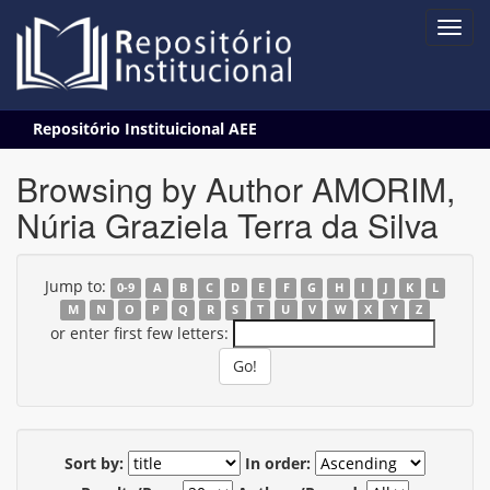
Skip
Repositório Instituicional AEE
navigation
Browsing by Author AMORIM,
Núria Graziela Terra da Silva
Jump to:
0-9
A
B
C
D
E
F
G
H
I
J
K
L
M
N
O
P
Q
R
S
T
U
V
W
X
Y
Z
or enter first few letters:
Sort by:
In order: