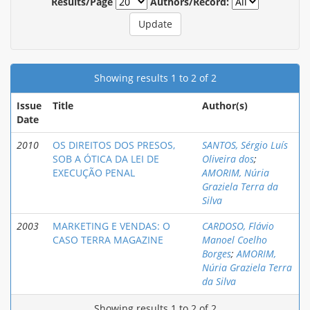
Results/Page
Authors/Record:
Showing results 1 to 2 of 2
Issue
Title
Author(s)
Date
2010
OS DIREITOS DOS PRESOS,
SANTOS, Sérgio Luís
SOB A ÓTICA DA LEI DE
Oliveira dos
;
EXECUÇÃO PENAL
AMORIM, Núria
Graziela Terra da
Silva
2003
MARKETING E VENDAS: O
CARDOSO, Flávio
CASO TERRA MAGAZINE
Manoel Coelho
Borges
;
AMORIM,
Núria Graziela Terra
da Silva
Showing results 1 to 2 of 2