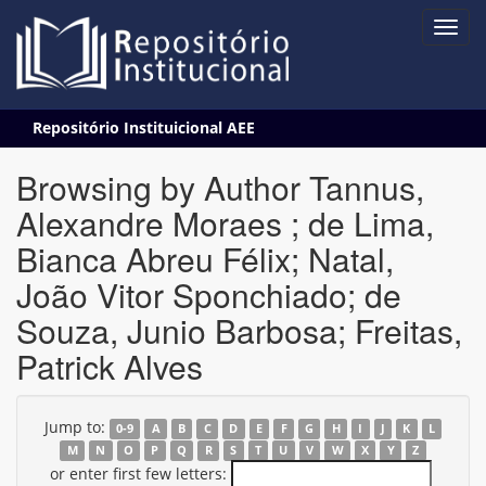
Skip
Repositório Instituicional AEE
navigation
Browsing by Author Tannus,
Alexandre Moraes ; de Lima,
Bianca Abreu Félix; Natal,
João Vitor Sponchiado; de
Souza, Junio Barbosa; Freitas,
Patrick Alves
Jump to:
0-9
A
B
C
D
E
F
G
H
I
J
K
L
M
N
O
P
Q
R
S
T
U
V
W
X
Y
Z
or enter first few letters: