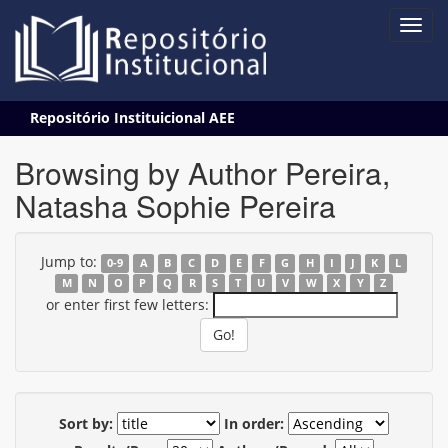
Skip
Repositório Instituicional AEE
navigation
Browsing by Author Pereira,
Natasha Sophie Pereira
Jump to:
0-9
A
B
C
D
E
F
G
H
I
J
K
L
M
N
O
P
Q
R
S
T
U
V
W
X
Y
Z
or enter first few letters:
Sort by:
In order: