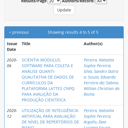
Results/Page
Authors/Record:
< previous
Showing results 4 to 5 of 5
Issue
Title
Author(s)
Date
2020-
SCIENTIA MODULUS:
Pereira, Natasha
06
SOFTWARE PARA COLETA E
Sophie Pereira
;
ANÁLISE QUANTI-
Silva, Sandro Dutra
QUALITATIVA DE DADOS DE
e
;
Souza, Eduardo
CURRÍCULOS DA
Ferreira de
;
Sabino,
PLATAFORMA LATTES CNPQ
Willian Christian da
PARA AVALIÇÃO DA
Rocha
PRODUÇÃO CIENTÍFICA
2020-
UTILIZAÇÃO DE INTELIGÊNCIA
Pereira, Natasha
12
ARTIFICIAL PARA AVALIAÇÃO
Sophie Pereira
;
DE NÍVEL DE REPERTÓRIOS DE
Argollo, Davi
PIANO
Luciana Souza
;