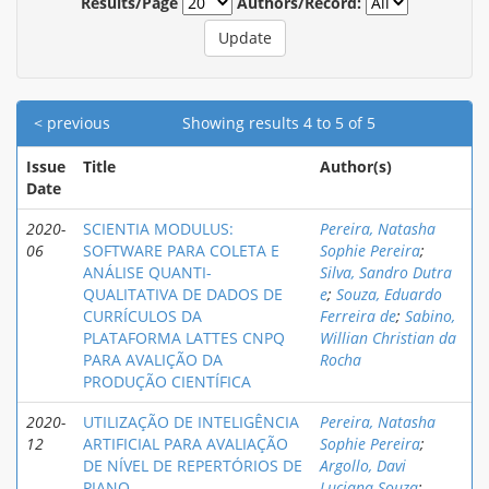
Results/Page
Authors/Record:
< previous
Showing results 4 to 5 of 5
Issue
Title
Author(s)
Date
2020-
SCIENTIA MODULUS:
Pereira, Natasha
06
SOFTWARE PARA COLETA E
Sophie Pereira
;
ANÁLISE QUANTI-
Silva, Sandro Dutra
QUALITATIVA DE DADOS DE
e
;
Souza, Eduardo
CURRÍCULOS DA
Ferreira de
;
Sabino,
PLATAFORMA LATTES CNPQ
Willian Christian da
PARA AVALIÇÃO DA
Rocha
PRODUÇÃO CIENTÍFICA
2020-
UTILIZAÇÃO DE INTELIGÊNCIA
Pereira, Natasha
12
ARTIFICIAL PARA AVALIAÇÃO
Sophie Pereira
;
DE NÍVEL DE REPERTÓRIOS DE
Argollo, Davi
PIANO
Luciana Souza
;