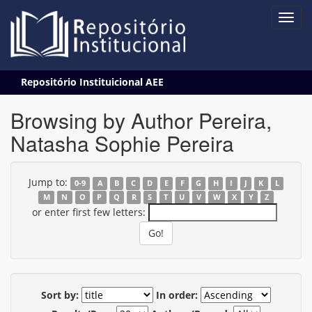
Skip
Repositório Instituicional AEE
navigation
Browsing by Author Pereira,
Natasha Sophie Pereira
Jump to:
0-9
A
B
C
D
E
F
G
H
I
J
K
L
M
N
O
P
Q
R
S
T
U
V
W
X
Y
Z
or enter first few letters:
Sort by:
In order: