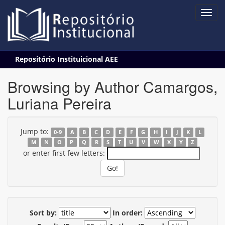
Skip
Repositório Instituicional AEE
navigation
Browsing by Author Camargos,
Luriana Pereira
Jump to:
0-9
A
B
C
D
E
F
G
H
I
J
K
L
M
N
O
P
Q
R
S
T
U
V
W
X
Y
Z
or enter first few letters:
Sort by:
In order: