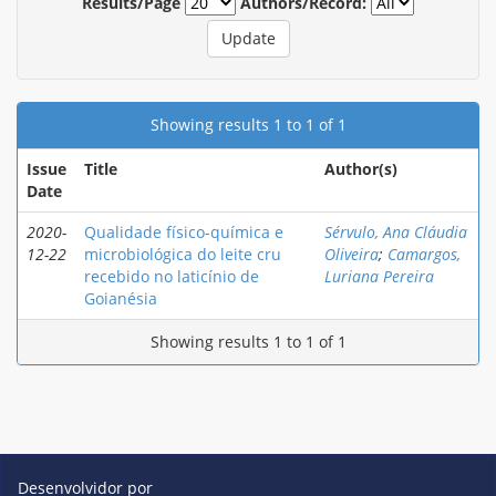
Results/Page
Authors/Record:
Showing results 1 to 1 of 1
Issue
Title
Author(s)
Date
2020-
Qualidade físico-química e
Sérvulo, Ana Cláudia
12-22
microbiológica do leite cru
Oliveira
;
Camargos,
recebido no laticínio de
Luriana Pereira
Goianésia
Showing results 1 to 1 of 1
Desenvolvidor por