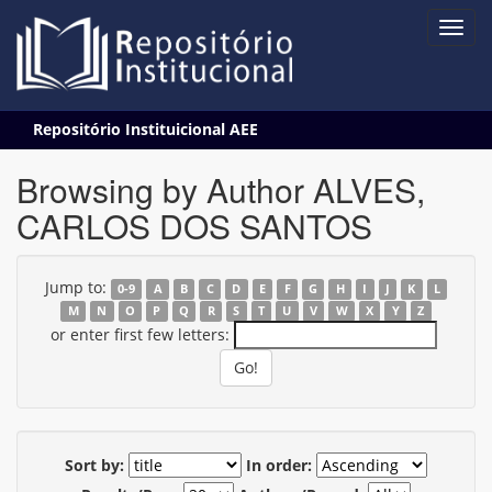
Skip
Repositório Instituicional AEE
navigation
Browsing by Author ALVES,
CARLOS DOS SANTOS
Jump to:
0-9
A
B
C
D
E
F
G
H
I
J
K
L
M
N
O
P
Q
R
S
T
U
V
W
X
Y
Z
or enter first few letters:
Sort by:
In order: